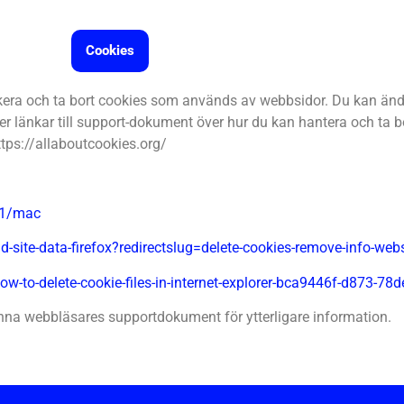
Cookies
ckera och ta bort cookies som används av webbsidor. Du kan ändr
ver länkar till support-dokument över hur du kan hantera och ta
ttps://allaboutcookies.org/
471/mac
d-site-data-firefox?redirectslug=delete-cookies-remove-info-web
ow-to-delete-cookie-files-in-internet-explorer-bca9446f-d873-7
a webbläsares supportdokument för ytterligare information.