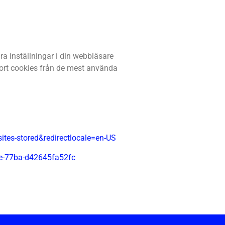
a inställningar i din webbläsare
 bort cookies från de mest använda
sites-stored&redirectlocale=en-US
8de-77ba-d42645fa52fc