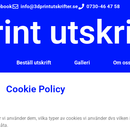
ebook
info@3dprintutskrifter.se
0730-46 47 58
int utskr
Beställ utskrift
Galleri
Om os
Cookie Policy
 vi använder dem, vilka typer av cookies vi använder dvs vilken 
låta.