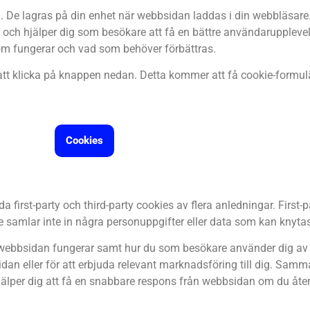
n. De lagras på din enhet när webbsidan laddas i din webbläsare
e och hjälper dig som besökare att få en bättre användarupplevel
om fungerar och vad som behöver förbättras.
tt klicka på knappen nedan. Detta kommer att få cookie-formulä
Cookies
first-party och third-party cookies av flera anledningar. First-p
e samlar inte in några personuppgifter eller data som kan knytas
väl webbsidan fungerar samt hur du som besökare använder dig av
an eller för att erbjuda relevant marknadsföring till dig. Samma
jälper dig att få en snabbare respons från webbsidan om du åter