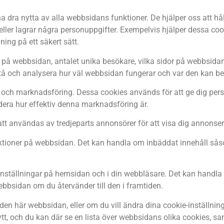
a dra nytta av alla webbsidans funktioner. De hjälper oss att hål
er lagrar några personuppgifter. Exempelvis hjälper dessa cooki
ing på ett säkert sätt.
 på webbsidan, antalet unika besökare, vilka sidor på webbsidan
stå och analysera hur väl webbsidan fungerar och var den kan be
och marknadsföring. Dessa cookies används för att ge dig per
rdera hur effektiv denna marknadsföring är.
t användas av tredjeparts annonsörer för att visa dig annonse
ktioner på webbsidan. Det kan handla om inbäddat innehåll sås
nställningar på hemsidan och i din webbläsare. Det kan handla o
bbsidan om du återvänder till den i framtiden.
 den här webbsidan, eller om du vill ändra dina cookie-inställnin
t, och du kan där se en lista över webbsidans olika cookies, sam